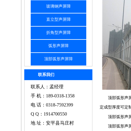
玻璃钢声屏障
直立型声屏障
折角型声屏障
弧形声屏障
顶部弧形声屏障
联系我们
联系人：孟经理
手 机：189-0318-1358
顶部弧形声
电 话：0318-7592399
定成型厚度可定
Q Q：1914700550
顶部弧形声
地 址：安平县马庄村
顶部弧形声