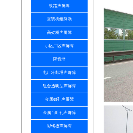
铁路声屏障
空调机组降噪
高架桥声屏障
小区厂区声屏障
隔音墙
电厂冷却塔声屏障
组合透明型声屏障
金属微孔声屏障
金属百叶孔声屏障
彩钢板声屏障