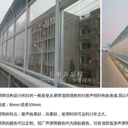
屏障
结构设计的目的一般是使从屏障顶部绕射的衍射声得到有效衰减
,
我公
制成：
或者
80mm
100mm
屏障的特点：吸声效果好，自重轻，使用时间可达到
15
年之久。
屏障的颜色可以定制。我厂声屏障颜色均为国标颜色。目前顶部弧形声屏