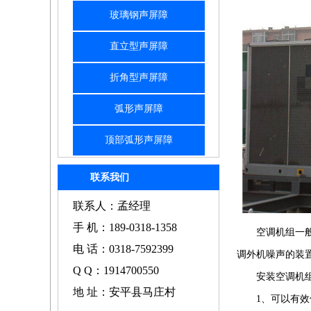
玻璃钢声屏障
直立型声屏障
折角型声屏障
弧形声屏障
顶部弧形声屏障
联系我们
联系人：孟经理
手 机：189-0318-1358
空调机组一
电 话：0318-7592399
调外机噪声的装
Q Q：1914700550
安装空调机
地 址：安平县马庄村
1
、可以有效