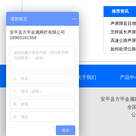
推荐资讯
请您留言
声屏障盲目增
安平县方平金属网栏有限公司
怎样延长声屏
18903181358
高速公路声屏
成
如何处理公路
现...
方平首页
关于我们
产品中
安平县方平金属
全国
公
提交